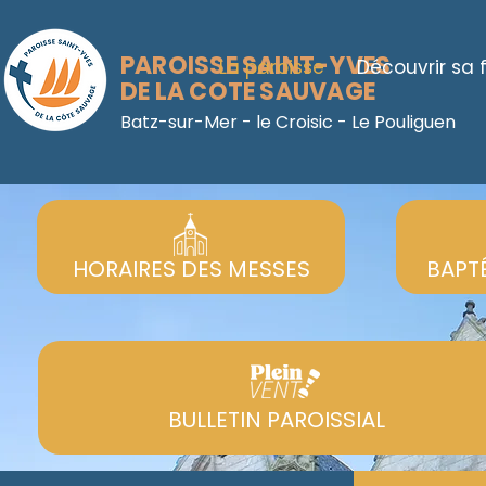
PAROISSE SAINT-YVES
La paroisse
Découvrir sa f
DE LA COTE SAUVAGE
Batz-sur-Mer - le Croisic - Le Pouliguen
HORAIRES DES MESSES
BAPT
BULLETIN PAROISSIAL