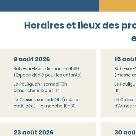
​Horaires et lieux des 
e
9 août 2026
15 aoû
Batz-sur-Mer : dimanche 9h30
Batz-sur-M
(Espace dédié pour les enfants)
(messe an
Le Pouliguen : samedi 19h -
Le Poulig
dimanche 9h30 et 11h
11h
Le Croisic : samedi 19h (messe
Le Croisic
anticipée) - dimanche 10h30
d'Armes : 
23 août 2026
30 aoû