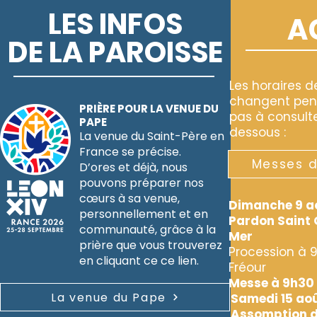
LES INFOS
A
DE LA PAROISSE
Les horaires 
changent penda
PRIÈRE POUR LA VENUE DU
pas à consulte
PAPE
dessous :
La venue du Saint-Père en
France se précise.
Messes d
D’ores et déjà, nous
pouvons préparer nos
cœurs à sa venue,
Dimanche 9 a
personnellement et en
Pardon Saint 
communauté, grâce à la
Mer
prière que vous trouverez
Procession à 9
en cliquant ce ce lien.
Fréour
Messe à 9h30 
La venue du Pape
Samedi 15 ao
Assomption de