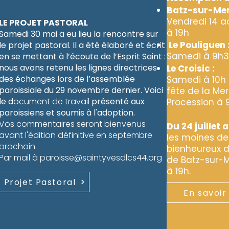
Batz-sur-Mer
Vendredi 14 a
​LE PROJET PASTORAL
à 19h
Samedi 30 mai a eu lieu la rencontre sur
Le Pouliguen 
le projet pastoral. Il a été élaboré et écrit
Samedi à 9h30
en se mettant à l’écoute de l’Esprit Saint :
nous avons retenu les lignes directrices
Le Croisic :
des échanges lors de l’assemblée
Samedi à 10h 
paroissiale du 29 novembre dernier. Voici
fête de la Mer
le d
ocument de travail
présenté aux
Procession à 9
paroissiens et soumis à l'adoption.
Vos commentaires seront bienvenus
Du 24 juillet 
avant l'édition définitive en septembre
les moines de 
prochain.
bienheureux d'
Par mail à
paroisse@saintyvesdlcs44.org
de Batz-sur-Me
à 19h.
Projet Pastoral
En savoir