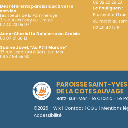
09 82 20 29 23
Des référents paroissiaux à votre
Le Pouliguen :
service
Presbytère (1 rue
Les soeurs de la Pommeraye
2 rue Jules Ferry au Croisic
du mardi au same
02 40 23 05 97
02 40 42 17 81
Anne-Charlotte Delpierre au Croisic
06 07 01 68 13
Sabine Javel, "Au Pt'it Marché"
35 rue Jean XXIII à Batz-sur-Mer
06 32 84 55 90
PAROISSE SAINT-YVES
DE LA COTE SAUVAGE
Batz-sur-Mer - le Croisic - Le P
©2026 - Wix | Contact |
CGU
|
Mentions lé
Accessibilité